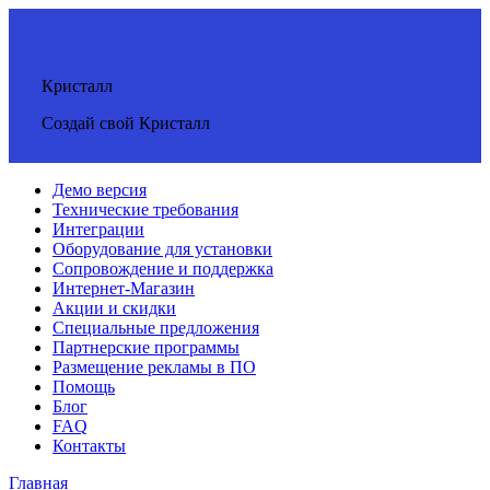
Кристалл
Создай свой Кристалл
Демо версия
Технические требования
Интеграции
Оборудование для установки
Сопровождение и поддержка
Интернет-Магазин
Акции и скидки
Специальные предложения
Партнерские программы
Размещение рекламы в ПО
Помощь
Блог
FAQ
Контакты
Главная