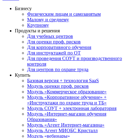
Бизнесу
Физическим лицам и самозанятым
Малому и среднему
Крупному
Продукты и решения
Для учебных центров
Для оценки проф. рисков
Для корпоративного обучения
Для инструктажей по ОТ
Для проведения СОУТ и производственного
контроля
Для центров по охране труда
Купить
Базовая версия + технология SaaS
Модуль оценки проф. рисков
Модуль «Коммерческое образование»
Модуль «Корпоративное обучение» +
«Инструктажи по охране труда и ТБ»
Модуль СОУТ + электронная лаборатория
Модуль «Интернет-магазин обучения
Образования»
Модуль «Агент Интернет-магазина»
Модуль Агент МИОБС Кристалл
Модуль «вебинары»