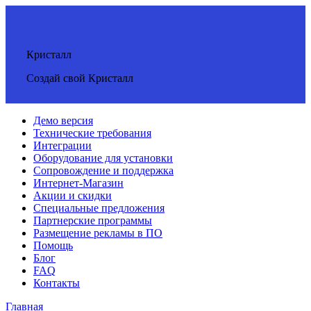
Кристалл
Создай свой Кристалл
Демо версия
Технические требования
Интеграции
Оборудование для установки
Сопровождение и поддержка
Интернет-Магазин
Акции и скидки
Специальные предложения
Партнерские программы
Размещение рекламы в ПО
Помощь
Блог
FAQ
Контакты
Главная