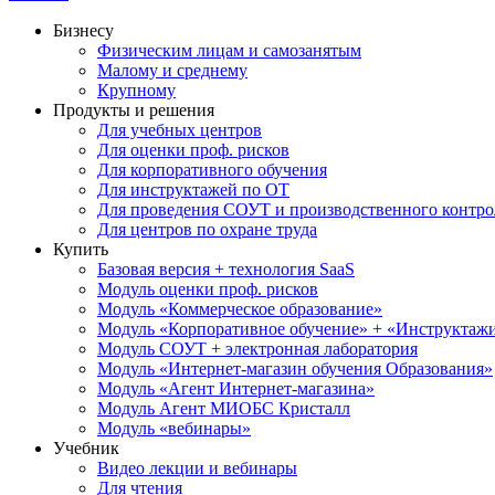
Бизнесу
Физическим лицам и самозанятым
Малому и среднему
Крупному
Продукты и решения
Для учебных центров
Для оценки проф. рисков
Для корпоративного обучения
Для инструктажей по ОТ
Для проведения СОУТ и производственного контро
Для центров по охране труда
Купить
Базовая версия + технология SaaS
Модуль оценки проф. рисков
Модуль «Коммерческое образование»
Модуль «Корпоративное обучение» + «Инструктажи 
Модуль СОУТ + электронная лаборатория
Модуль «Интернет-магазин обучения Образования»
Модуль «Агент Интернет-магазина»
Модуль Агент МИОБС Кристалл
Модуль «вебинары»
Учебник
Видео лекции и вебинары
Для чтения