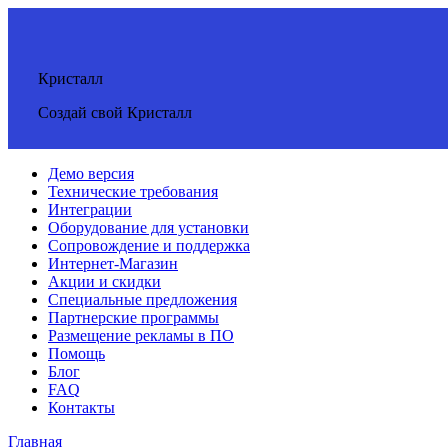
Кристалл
Создай свой Кристалл
Демо версия
Технические требования
Интеграции
Оборудование для установки
Сопровождение и поддержка
Интернет-Магазин
Акции и скидки
Специальные предложения
Партнерские программы
Размещение рекламы в ПО
Помощь
Блог
FAQ
Контакты
Главная