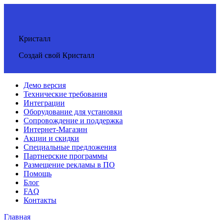
Кристалл
Создай свой Кристалл
Демо версия
Технические требования
Интеграции
Оборудование для установки
Сопровождение и поддержка
Интернет-Магазин
Акции и скидки
Специальные предложения
Партнерские программы
Размещение рекламы в ПО
Помощь
Блог
FAQ
Контакты
Главная