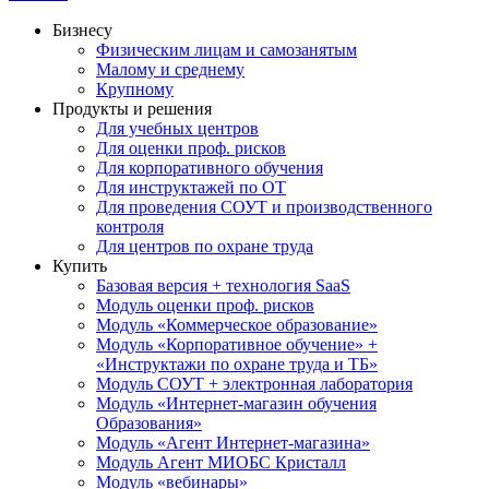
Бизнесу
Физическим лицам и самозанятым
Малому и среднему
Крупному
Продукты и решения
Для учебных центров
Для оценки проф. рисков
Для корпоративного обучения
Для инструктажей по ОТ
Для проведения СОУТ и производственного
контроля
Для центров по охране труда
Купить
Базовая версия + технология SaaS
Модуль оценки проф. рисков
Модуль «Коммерческое образование»
Модуль «Корпоративное обучение» +
«Инструктажи по охране труда и ТБ»
Модуль СОУТ + электронная лаборатория
Модуль «Интернет-магазин обучения
Образования»
Модуль «Агент Интернет-магазина»
Модуль Агент МИОБС Кристалл
Модуль «вебинары»