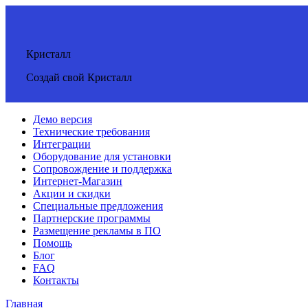
Кристалл
Создай свой Кристалл
Демо версия
Технические требования
Интеграции
Оборудование для установки
Сопровождение и поддержка
Интернет-Магазин
Акции и скидки
Специальные предложения
Партнерские программы
Размещение рекламы в ПО
Помощь
Блог
FAQ
Контакты
Главная