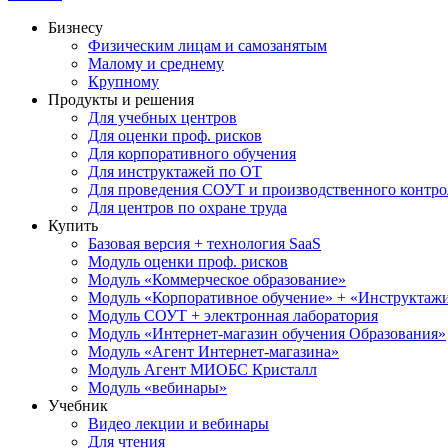
Бизнесу
Физическим лицам и самозанятым
Малому и среднему
Крупному
Продукты и решения
Для учебных центров
Для оценки проф. рисков
Для корпоративного обучения
Для инструктажей по ОТ
Для проведения СОУТ и производственного контро
Для центров по охране труда
Купить
Базовая версия + технология SaaS
Модуль оценки проф. рисков
Модуль «Коммерческое образование»
Модуль «Корпоративное обучение» + «Инструктажи 
Модуль СОУТ + электронная лаборатория
Модуль «Интернет-магазин обучения Образования»
Модуль «Агент Интернет-магазина»
Модуль Агент МИОБС Кристалл
Модуль «вебинары»
Учебник
Видео лекции и вебинары
Для чтения