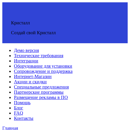
Кристалл
Создай свой Кристалл
Демо версия
Технические требования
Интеграции
Оборудование для установки
Сопровождение и поддержка
Интернет-Магазин
Акции и скидки
Специальные предложения
Партнерские программы
Размещение рекламы в ПО
Помощь
Блог
FAQ
Контакты
Главная