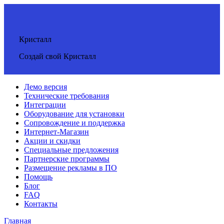
Кристалл
Создай свой Кристалл
Демо версия
Технические требования
Интеграции
Оборудование для установки
Сопровождение и поддержка
Интернет-Магазин
Акции и скидки
Специальные предложения
Партнерские программы
Размещение рекламы в ПО
Помощь
Блог
FAQ
Контакты
Главная