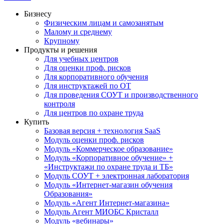
Бизнесу
Физическим лицам и самозанятым
Малому и среднему
Крупному
Продукты и решения
Для учебных центров
Для оценки проф. рисков
Для корпоративного обучения
Для инструктажей по ОТ
Для проведения СОУТ и производственного
контроля
Для центров по охране труда
Купить
Базовая версия + технология SaaS
Модуль оценки проф. рисков
Модуль «Коммерческое образование»
Модуль «Корпоративное обучение» +
«Инструктажи по охране труда и ТБ»
Модуль СОУТ + электронная лаборатория
Модуль «Интернет-магазин обучения
Образования»
Модуль «Агент Интернет-магазина»
Модуль Агент МИОБС Кристалл
Модуль «вебинары»