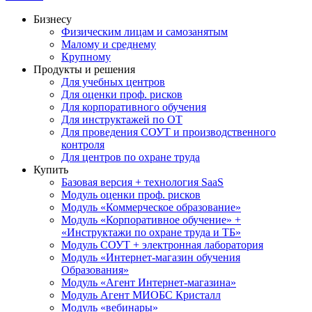
Бизнесу
Физическим лицам и самозанятым
Малому и среднему
Крупному
Продукты и решения
Для учебных центров
Для оценки проф. рисков
Для корпоративного обучения
Для инструктажей по ОТ
Для проведения СОУТ и производственного
контроля
Для центров по охране труда
Купить
Базовая версия + технология SaaS
Модуль оценки проф. рисков
Модуль «Коммерческое образование»
Модуль «Корпоративное обучение» +
«Инструктажи по охране труда и ТБ»
Модуль СОУТ + электронная лаборатория
Модуль «Интернет-магазин обучения
Образования»
Модуль «Агент Интернет-магазина»
Модуль Агент МИОБС Кристалл
Модуль «вебинары»