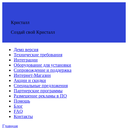
Кристалл
Создай свой Кристалл
Демо версия
Технические требования
Интеграции
Оборудование для установки
Сопровождение и поддержка
Интернет-Магазин
Акции и скидки
Специальные предложения
Партнерские программы
Размещение рекламы в ПО
Помощь
Блог
FAQ
Контакты
Главная