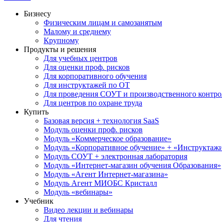
Бизнесу
Физическим лицам и самозанятым
Малому и среднему
Крупному
Продукты и решения
Для учебных центров
Для оценки проф. рисков
Для корпоративного обучения
Для инструктажей по ОТ
Для проведения СОУТ и производственного контро
Для центров по охране труда
Купить
Базовая версия + технология SaaS
Модуль оценки проф. рисков
Модуль «Коммерческое образование»
Модуль «Корпоративное обучение» + «Инструктажи 
Модуль СОУТ + электронная лаборатория
Модуль «Интернет-магазин обучения Образования»
Модуль «Агент Интернет-магазина»
Модуль Агент МИОБС Кристалл
Модуль «вебинары»
Учебник
Видео лекции и вебинары
Для чтения