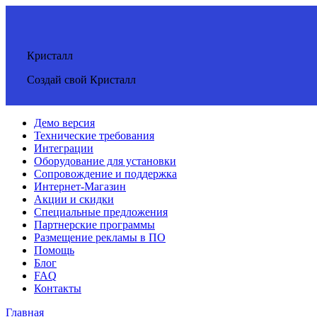
Кристалл
Создай свой Кристалл
Демо версия
Технические требования
Интеграции
Оборудование для установки
Сопровождение и поддержка
Интернет-Магазин
Акции и скидки
Специальные предложения
Партнерские программы
Размещение рекламы в ПО
Помощь
Блог
FAQ
Контакты
Главная