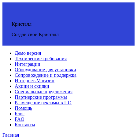
Кристалл
Создай свой Кристалл
Демо версия
Технические требования
Интеграции
Оборудование для установки
Сопровождение и поддержка
Интернет-Магазин
Акции и скидки
Специальные предложения
Партнерские программы
Размещение рекламы в ПО
Помощь
Блог
FAQ
Контакты
Главная