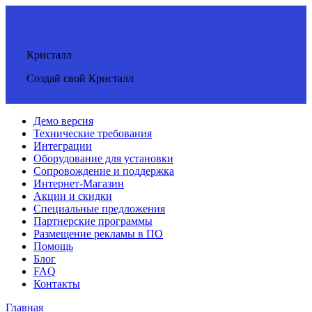
Кристалл
Создай свой Кристалл
Демо версия
Технические требования
Интеграции
Оборудование для установки
Сопровождение и поддержка
Интернет-Магазин
Акции и скидки
Специальные предложения
Партнерские программы
Размещение рекламы в ПО
Помощь
Блог
FAQ
Контакты
Главная