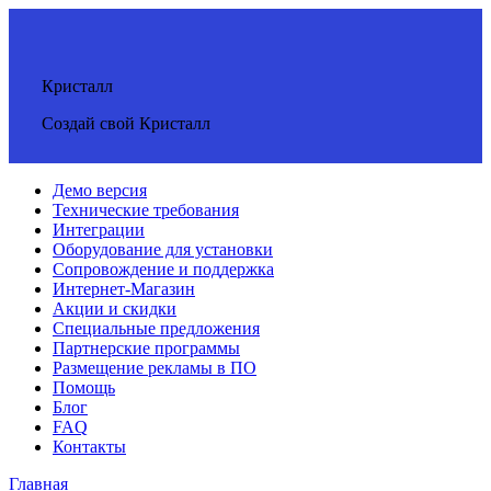
Кристалл
Создай свой Кристалл
Демо версия
Технические требования
Интеграции
Оборудование для установки
Сопровождение и поддержка
Интернет-Магазин
Акции и скидки
Специальные предложения
Партнерские программы
Размещение рекламы в ПО
Помощь
Блог
FAQ
Контакты
Главная