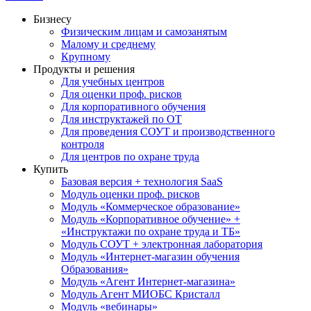
Бизнесу
Физическим лицам и самозанятым
Малому и среднему
Крупному
Продукты и решения
Для учебных центров
Для оценки проф. рисков
Для корпоративного обучения
Для инструктажей по ОТ
Для проведения СОУТ и производственного
контроля
Для центров по охране труда
Купить
Базовая версия + технология SaaS
Модуль оценки проф. рисков
Модуль «Коммерческое образование»
Модуль «Корпоративное обучение» +
«Инструктажи по охране труда и ТБ»
Модуль СОУТ + электронная лаборатория
Модуль «Интернет-магазин обучения
Образования»
Модуль «Агент Интернет-магазина»
Модуль Агент МИОБС Кристалл
Модуль «вебинары»