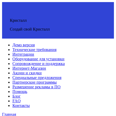
Кристалл
Создай свой Кристалл
Демо версия
Технические требования
Интеграции
Оборудование для установки
Сопровождение и поддержка
Интернет-Магазин
Акции и скидки
Специальные предложения
Партнерские программы
Размещение рекламы в ПО
Помощь
Блог
FAQ
Контакты
Главная