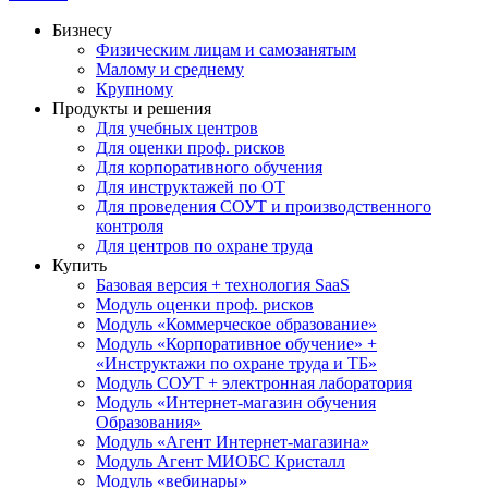
Бизнесу
Физическим лицам и самозанятым
Малому и среднему
Крупному
Продукты и решения
Для учебных центров
Для оценки проф. рисков
Для корпоративного обучения
Для инструктажей по ОТ
Для проведения СОУТ и производственного
контроля
Для центров по охране труда
Купить
Базовая версия + технология SaaS
Модуль оценки проф. рисков
Модуль «Коммерческое образование»
Модуль «Корпоративное обучение» +
«Инструктажи по охране труда и ТБ»
Модуль СОУТ + электронная лаборатория
Модуль «Интернет-магазин обучения
Образования»
Модуль «Агент Интернет-магазина»
Модуль Агент МИОБС Кристалл
Модуль «вебинары»