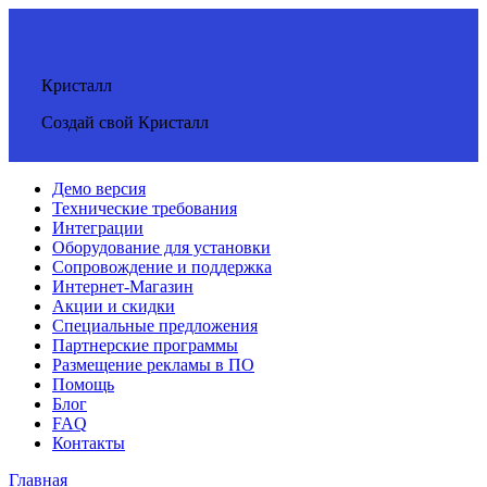
Кристалл
Создай свой Кристалл
Демо версия
Технические требования
Интеграции
Оборудование для установки
Сопровождение и поддержка
Интернет-Магазин
Акции и скидки
Специальные предложения
Партнерские программы
Размещение рекламы в ПО
Помощь
Блог
FAQ
Контакты
Главная