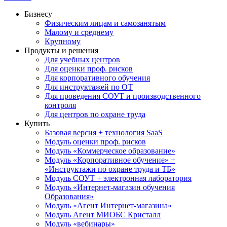
Бизнесу
Физическим лицам и самозанятым
Малому и среднему
Крупному
Продукты и решения
Для учебных центров
Для оценки проф. рисков
Для корпоративного обучения
Для инструктажей по ОТ
Для проведения СОУТ и производственного
контроля
Для центров по охране труда
Купить
Базовая версия + технология SaaS
Модуль оценки проф. рисков
Модуль «Коммерческое образование»
Модуль «Корпоративное обучение» +
«Инструктажи по охране труда и ТБ»
Модуль СОУТ + электронная лаборатория
Модуль «Интернет-магазин обучения
Образования»
Модуль «Агент Интернет-магазина»
Модуль Агент МИОБС Кристалл
Модуль «вебинары»