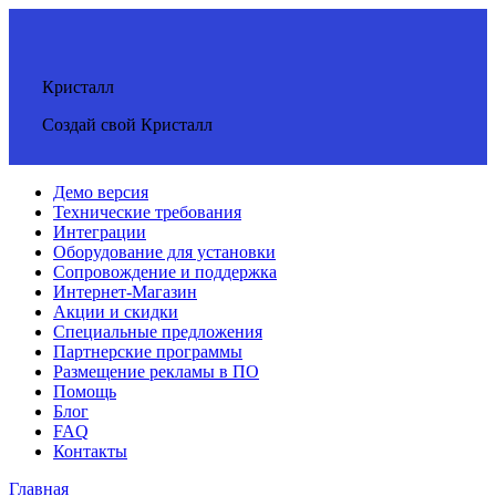
Кристалл
Создай свой Кристалл
Демо версия
Технические требования
Интеграции
Оборудование для установки
Сопровождение и поддержка
Интернет-Магазин
Акции и скидки
Специальные предложения
Партнерские программы
Размещение рекламы в ПО
Помощь
Блог
FAQ
Контакты
Главная