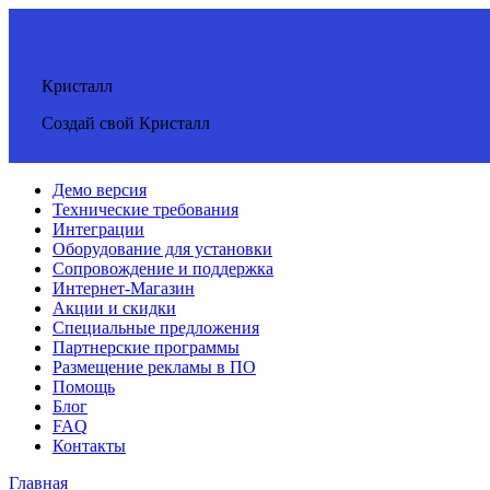
Кристалл
Создай свой Кристалл
Демо версия
Технические требования
Интеграции
Оборудование для установки
Сопровождение и поддержка
Интернет-Магазин
Акции и скидки
Специальные предложения
Партнерские программы
Размещение рекламы в ПО
Помощь
Блог
FAQ
Контакты
Главная