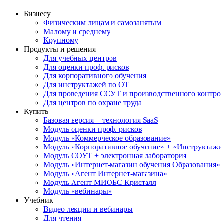
Бизнесу
Физическим лицам и самозанятым
Малому и среднему
Крупному
Продукты и решения
Для учебных центров
Для оценки проф. рисков
Для корпоративного обучения
Для инструктажей по ОТ
Для проведения СОУТ и производственного контро
Для центров по охране труда
Купить
Базовая версия + технология SaaS
Модуль оценки проф. рисков
Модуль «Коммерческое образование»
Модуль «Корпоративное обучение» + «Инструктажи 
Модуль СОУТ + электронная лаборатория
Модуль «Интернет-магазин обучения Образования»
Модуль «Агент Интернет-магазина»
Модуль Агент МИОБС Кристалл
Модуль «вебинары»
Учебник
Видео лекции и вебинары
Для чтения