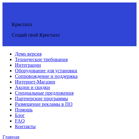
Кристалл
Создай свой Кристалл
Демо версия
Технические требования
Интеграции
Оборудование для установки
Сопровождение и поддержка
Интернет-Магазин
Акции и скидки
Специальные предложения
Партнерские программы
Размещение рекламы в ПО
Помощь
Блог
FAQ
Контакты
Главная