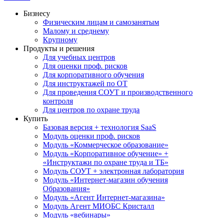
Бизнесу
Физическим лицам и самозанятым
Малому и среднему
Крупному
Продукты и решения
Для учебных центров
Для оценки проф. рисков
Для корпоративного обучения
Для инструктажей по ОТ
Для проведения СОУТ и производственного
контроля
Для центров по охране труда
Купить
Базовая версия + технология SaaS
Модуль оценки проф. рисков
Модуль «Коммерческое образование»
Модуль «Корпоративное обучение» +
«Инструктажи по охране труда и ТБ»
Модуль СОУТ + электронная лаборатория
Модуль «Интернет-магазин обучения
Образования»
Модуль «Агент Интернет-магазина»
Модуль Агент МИОБС Кристалл
Модуль «вебинары»