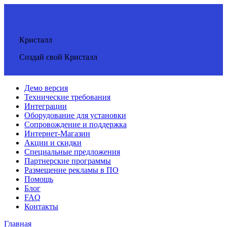
Кристалл
Создай свой Кристалл
Демо версия
Технические требования
Интеграции
Оборудование для установки
Сопровождение и поддержка
Интернет-Магазин
Акции и скидки
Специальные предложения
Партнерские программы
Размещение рекламы в ПО
Помощь
Блог
FAQ
Контакты
Главная