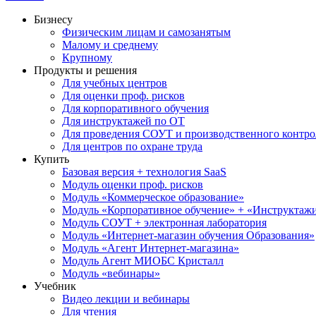
Бизнесу
Физическим лицам и самозанятым
Малому и среднему
Крупному
Продукты и решения
Для учебных центров
Для оценки проф. рисков
Для корпоративного обучения
Для инструктажей по ОТ
Для проведения СОУТ и производственного контро
Для центров по охране труда
Купить
Базовая версия + технология SaaS
Модуль оценки проф. рисков
Модуль «Коммерческое образование»
Модуль «Корпоративное обучение» + «Инструктажи 
Модуль СОУТ + электронная лаборатория
Модуль «Интернет-магазин обучения Образования»
Модуль «Агент Интернет-магазина»
Модуль Агент МИОБС Кристалл
Модуль «вебинары»
Учебник
Видео лекции и вебинары
Для чтения