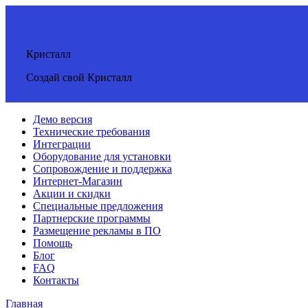
Кристалл
Создай свой Кристалл
Демо версия
Технические требования
Интеграции
Оборудование для установки
Сопровождение и поддержка
Интернет-Магазин
Акции и скидки
Специальные предложения
Партнерские программы
Размещение рекламы в ПО
Помощь
Блог
FAQ
Контакты
Главная