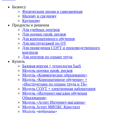
Бизнесу
Физическим лицам и самозанятым
Малому и среднему
Крупному
Продукты и решения
Для учебных центров
Для оценки проф. рисков
Для корпоративного обучения
Для инструктажей по ОТ
Для проведения СОУТ и производственного
контроля
Для центров по охране труда
Купить
Базовая версия + технология SaaS
Модуль оценки проф. рисков
Модуль «Коммерческое образование»
Модуль «Корпоративное обучение» +
«Инструктажи по охране труда и ТБ»
Модуль СОУТ + электронная лаборатория
Модуль «Интернет-магазин обучения
Образования»
Модуль «Агент Интернет-магазина»
Модуль Агент МИОБС Кристалл
Модуль «вебинары»