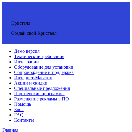
Кристалл
Создай свой Кристалл
Демо версия
Технические требования
Интеграции
Оборудование для установки
Сопровождение и поддержка
Интернет-Магазин
Акции и скидки
Специальные предложения
Партнерские программы
Размещение рекламы в ПО
Помощь
Блог
FAQ
Контакты
Главная