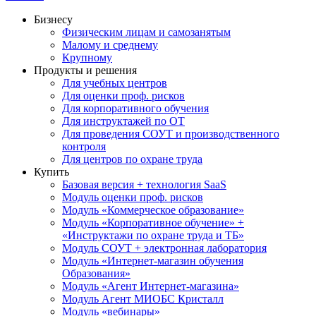
Бизнесу
Физическим лицам и самозанятым
Малому и среднему
Крупному
Продукты и решения
Для учебных центров
Для оценки проф. рисков
Для корпоративного обучения
Для инструктажей по ОТ
Для проведения СОУТ и производственного
контроля
Для центров по охране труда
Купить
Базовая версия + технология SaaS
Модуль оценки проф. рисков
Модуль «Коммерческое образование»
Модуль «Корпоративное обучение» +
«Инструктажи по охране труда и ТБ»
Модуль СОУТ + электронная лаборатория
Модуль «Интернет-магазин обучения
Образования»
Модуль «Агент Интернет-магазина»
Модуль Агент МИОБС Кристалл
Модуль «вебинары»