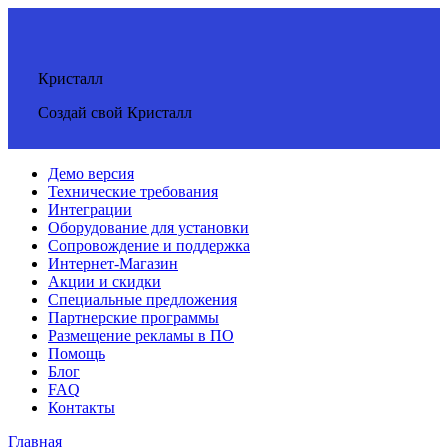
Кристалл
Создай свой Кристалл
Демо версия
Технические требования
Интеграции
Оборудование для установки
Сопровождение и поддержка
Интернет-Магазин
Акции и скидки
Специальные предложения
Партнерские программы
Размещение рекламы в ПО
Помощь
Блог
FAQ
Контакты
Главная