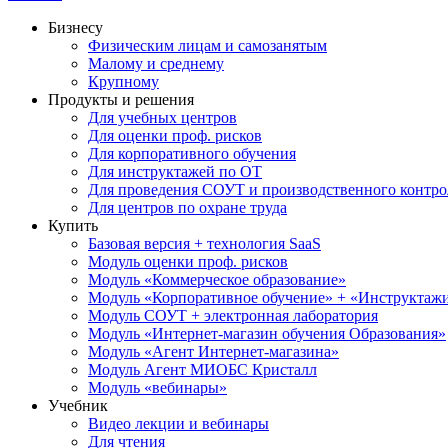
Бизнесу
Физическим лицам и самозанятым
Малому и среднему
Крупному
Продукты и решения
Для учебных центров
Для оценки проф. рисков
Для корпоративного обучения
Для инструктажей по ОТ
Для проведения СОУТ и производственного контро
Для центров по охране труда
Купить
Базовая версия + технология SaaS
Модуль оценки проф. рисков
Модуль «Коммерческое образование»
Модуль «Корпоративное обучение» + «Инструктажи 
Модуль СОУТ + электронная лаборатория
Модуль «Интернет-магазин обучения Образования»
Модуль «Агент Интернет-магазина»
Модуль Агент МИОБС Кристалл
Модуль «вебинары»
Учебник
Видео лекции и вебинары
Для чтения