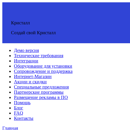
Кристалл
Создай свой Кристалл
Демо версия
Технические требования
Интеграции
Оборудование для установки
Сопровождение и поддержка
Интернет-Магазин
Акции и скидки
Специальные предложения
Партнерские программы
Размещение рекламы в ПО
Помощь
Блог
FAQ
Контакты
Главная