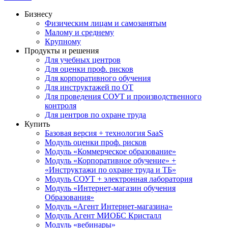
Бизнесу
Физическим лицам и самозанятым
Малому и среднему
Крупному
Продукты и решения
Для учебных центров
Для оценки проф. рисков
Для корпоративного обучения
Для инструктажей по ОТ
Для проведения СОУТ и производственного
контроля
Для центров по охране труда
Купить
Базовая версия + технология SaaS
Модуль оценки проф. рисков
Модуль «Коммерческое образование»
Модуль «Корпоративное обучение» +
«Инструктажи по охране труда и ТБ»
Модуль СОУТ + электронная лаборатория
Модуль «Интернет-магазин обучения
Образования»
Модуль «Агент Интернет-магазина»
Модуль Агент МИОБС Кристалл
Модуль «вебинары»