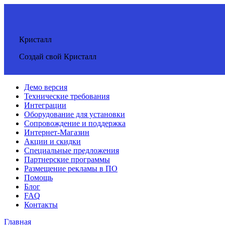
Кристалл
Создай свой Кристалл
Демо версия
Технические требования
Интеграции
Оборудование для установки
Сопровождение и поддержка
Интернет-Магазин
Акции и скидки
Специальные предложения
Партнерские программы
Размещение рекламы в ПО
Помощь
Блог
FAQ
Контакты
Главная