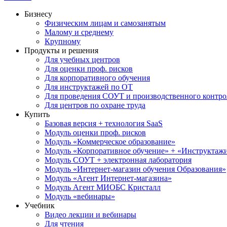
Бизнесу
Физическим лицам и самозанятым
Малому и среднему
Крупному
Продукты и решения
Для учебных центров
Для оценки проф. рисков
Для корпоративного обучения
Для инструктажей по ОТ
Для проведения СОУТ и производственного контро
Для центров по охране труда
Купить
Базовая версия + технология SaaS
Модуль оценки проф. рисков
Модуль «Коммерческое образование»
Модуль «Корпоративное обучение» + «Инструктажи 
Модуль СОУТ + электронная лаборатория
Модуль «Интернет-магазин обучения Образования»
Модуль «Агент Интернет-магазина»
Модуль Агент МИОБС Кристалл
Модуль «вебинары»
Учебник
Видео лекции и вебинары
Для чтения