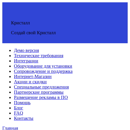
Кристалл
Создай свой Кристалл
Демо версия
Технические требования
Интеграции
Оборудование для установки
Сопровождение и поддержка
Интернет-Магазин
Акции и скидки
Специальные предложения
Партнерские программы
Размещение рекламы в ПО
Помощь
Блог
FAQ
Контакты
Главная