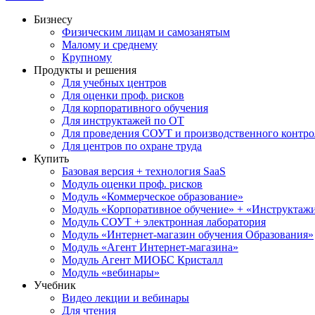
Бизнесу
Физическим лицам и самозанятым
Малому и среднему
Крупному
Продукты и решения
Для учебных центров
Для оценки проф. рисков
Для корпоративного обучения
Для инструктажей по ОТ
Для проведения СОУТ и производственного контро
Для центров по охране труда
Купить
Базовая версия + технология SaaS
Модуль оценки проф. рисков
Модуль «Коммерческое образование»
Модуль «Корпоративное обучение» + «Инструктажи 
Модуль СОУТ + электронная лаборатория
Модуль «Интернет-магазин обучения Образования»
Модуль «Агент Интернет-магазина»
Модуль Агент МИОБС Кристалл
Модуль «вебинары»
Учебник
Видео лекции и вебинары
Для чтения