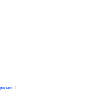
ристалл»
!