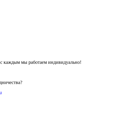
 с каждым мы работаем индивидуально!
!
дничества?
u