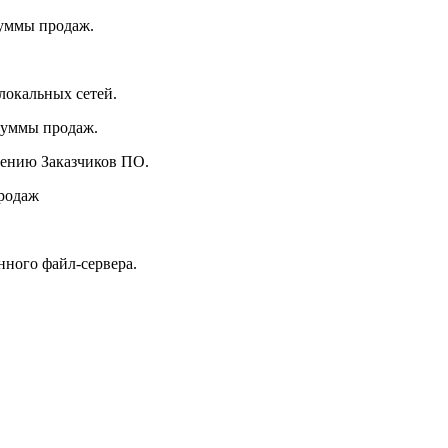
уммы продаж.
окальных сетей.
суммы продаж.
ждению Заказчиков ПО.
родаж
нного файл-сервера.