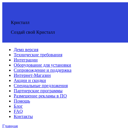
Кристалл
Создай свой Кристалл
Демо версия
Технические требования
Интеграции
Оборудование для установки
Сопровождение и поддержка
Интернет-Магазин
Акции и скидки
Специальные предложения
Партнерские программы
Размещение рекламы в ПО
Помощь
Блог
FAQ
Контакты
Главная