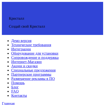
Кристалл
Создай свой Кристалл
Демо версия
Технические требования
Интеграции
Оборудование для установки
Сопровождение и поддержка
Интернет-Магазин
Акции и скидки
Специальные предложения
Партнерские программы
Размещение рекламы в ПО
Помощь
Блог
FAQ
Контакты
Главная