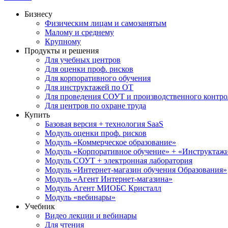
Бизнесу
Физическим лицам и самозанятым
Малому и среднему
Крупному
Продукты и решения
Для учебных центров
Для оценки проф. рисков
Для корпоративного обучения
Для инструктажей по ОТ
Для проведения СОУТ и производственного контро
Для центров по охране труда
Купить
Базовая версия + технология SaaS
Модуль оценки проф. рисков
Модуль «Коммерческое образование»
Модуль «Корпоративное обучение» + «Инструктажи 
Модуль СОУТ + электронная лаборатория
Модуль «Интернет-магазин обучения Образования»
Модуль «Агент Интернет-магазина»
Модуль Агент МИОБС Кристалл
Модуль «вебинары»
Учебник
Видео лекции и вебинары
Для чтения