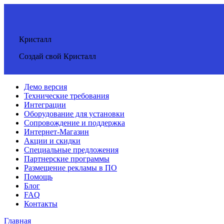
Кристалл
Создай свой Кристалл
Демо версия
Технические требования
Интеграции
Оборудование для установки
Сопровождение и поддержка
Интернет-Магазин
Акции и скидки
Специальные предложения
Партнерские программы
Размещение рекламы в ПО
Помощь
Блог
FAQ
Контакты
Главная