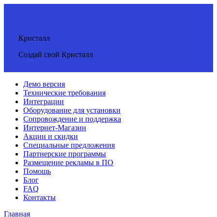
Кристалл
Создай свой Кристалл
Демо версия
Технические требования
Интеграции
Оборудование для установки
Сопровождение и поддержка
Интернет-Магазин
Акции и скидки
Специальные предложения
Партнерские программы
Размещение рекламы в ПО
Помощь
Блог
FAQ
Контакты
Главная