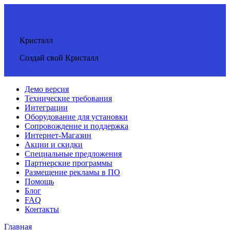
Кристалл
Создай свой Кристалл
Демо версия
Технические требования
Интеграции
Оборудование для установки
Сопровождение и поддержка
Интернет-Магазин
Акции и скидки
Специальные предложения
Партнерские программы
Размещение рекламы в ПО
Помощь
Блог
FAQ
Контакты
Главная