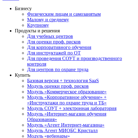
Бизнесу
Физическим лицам и самозанятым
Малому и среднему
Крупному
Продукты и решения
Для учебных центров
Для оценки проф. рисков
Для корпоративного обучения
Для инструктажей по ОТ
Для проведения СОУТ и производственного
контроля
Для центров по охране труда
Купить
Базовая версия + технология SaaS
Модуль оценки проф. рисков
Модуль «Коммерческое образование»
Модуль «Корпоративное обучение» +
«Инструктажи по охране труда и ТБ»
Модуль СОУТ + электронная лаборатория
Модуль «Интернет-магазин обучения
Образования»
Модуль «Агент Интернет-магазина»
Модуль Агент МИОБС Кристалл
Модуль «вебинары»