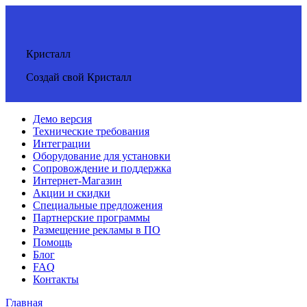
Кристалл
Создай свой Кристалл
Демо версия
Технические требования
Интеграции
Оборудование для установки
Сопровождение и поддержка
Интернет-Магазин
Акции и скидки
Специальные предложения
Партнерские программы
Размещение рекламы в ПО
Помощь
Блог
FAQ
Контакты
Главная