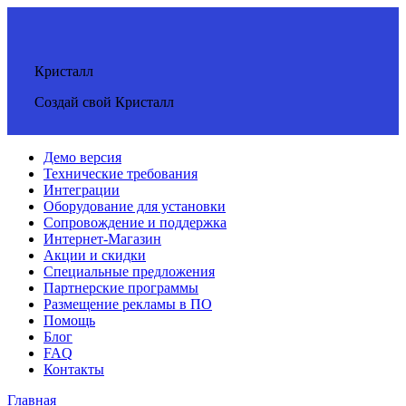
Кристалл
Создай свой Кристалл
Демо версия
Технические требования
Интеграции
Оборудование для установки
Сопровождение и поддержка
Интернет-Магазин
Акции и скидки
Специальные предложения
Партнерские программы
Размещение рекламы в ПО
Помощь
Блог
FAQ
Контакты
Главная