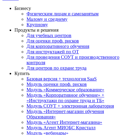
Бизнесу
Физическим лицам и самозанятым
Малому и среднему
Крупному
Продукты и решения
Для учебных центров
Для оценки проф. рисков
Для корпоративного обучения
Для инструктажей по ОТ
Для проведения СОУТ и производственного
контроля
Для центров по охране труда
Купить
Базовая версия + технология SaaS
Модуль оценки проф. рисков
Модуль «Коммерческое образование»
Модуль «Корпоративное обучение» +
«Инструктажи по охране труда и ТБ»
Модуль СОУТ + электронная лаборатория
Модуль «Интернет-магазин обучения
Образования»
Модуль «Агент Интернет-магазина»
Модуль Агент МИОБС Кристалл
Модуль «вебинары»