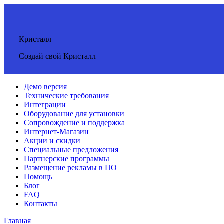
Кристалл
Создай свой Кристалл
Демо версия
Технические требования
Интеграции
Оборудование для установки
Сопровождение и поддержка
Интернет-Магазин
Акции и скидки
Специальные предложения
Партнерские программы
Размещение рекламы в ПО
Помощь
Блог
FAQ
Контакты
Главная