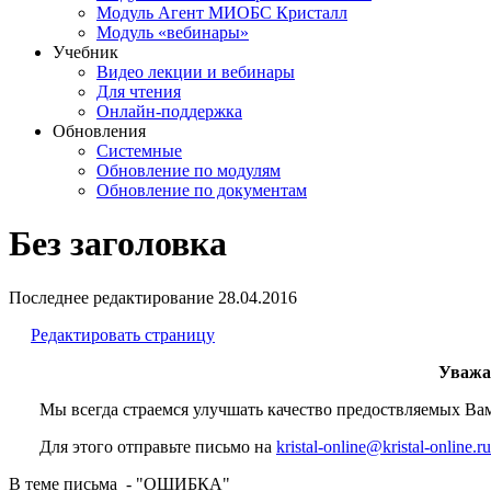
Модуль Агент МИОБС Кристалл
Модуль «вебинары»
Учебник
Видео лекции и вебинары
Для чтения
Онлайн-поддержка
Обновления
Системные
Обновление по модулям
Обновление по документам
Без заголовка
Последнее редактирование
28.04.2016
Редактировать страницу
Уважа
Мы всегда страемся улучшать качество предоствляемых Вам р
Для этого отправьте письмо на
kristal-online@kristal-online.ru
В теме письма - "ОШИБКА"