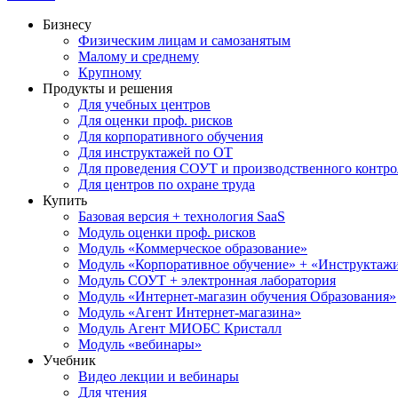
Бизнесу
Физическим лицам и самозанятым
Малому и среднему
Крупному
Продукты и решения
Для учебных центров
Для оценки проф. рисков
Для корпоративного обучения
Для инструктажей по ОТ
Для проведения СОУТ и производственного контро
Для центров по охране труда
Купить
Базовая версия + технология SaaS
Модуль оценки проф. рисков
Модуль «Коммерческое образование»
Модуль «Корпоративное обучение» + «Инструктажи 
Модуль СОУТ + электронная лаборатория
Модуль «Интернет-магазин обучения Образования»
Модуль «Агент Интернет-магазина»
Модуль Агент МИОБС Кристалл
Модуль «вебинары»
Учебник
Видео лекции и вебинары
Для чтения