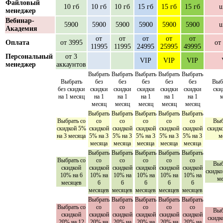
Файловый
10 гб
10 гб
10 гб
15 гб
15 гб
15 гб
u
менеджер
Вебинар-
5900
5900
5900
5900
5900
5900
u
Академия
от
от
от
от
от
Оплата
от 3995
от
11995
11995
24995
25995
49995
Персональный
от 3
VIP
VIP
VIP
менеджер
аккаунтов
Выбрать
Выбрать
Выбрать
Выбрать
Выбрать
Выбрать
без
без
без
без
без
Выб
без скидки
скидки
скидки
скидки
скидки
скидки
ски
на 1 месяц
на 1
на 1
на 1
на 1
на 1
м
месяц
месяц
месяц
месяц
месяц
Выбрать
Выбрать
Выбрать
Выбрать
Выбрать
Выбрать со
со
со
со
со
со
Выб
скидкой 5%
скидкой
скидкой
скидкой
скидкой
скидкой
скидк
на 3 месяца
5% на 3
5% на 3
5% на 3
5% на 3
5% на 3
м
месяца
месяца
месяца
месяца
месяца
Выбрать
Выбрать
Выбрать
Выбрать
Выбрать
Выбрать со
со
со
со
со
со
Выб
скидкой
скидкой
скидкой
скидкой
скидкой
скидкой
скидко
10% на 6
10% на
10% на
10% на
10% на
10% на
ме
месяцев
6
6
6
6
6
месяцев
месяцев
месяцев
месяцев
месяцев
Выбрать
Выбрать
Выбрать
Выбрать
Выбрать
Выбрать со
со
со
со
со
со
Выб
скидкой
скидкой
скидкой
скидкой
скидкой
скидкой
скидк
20% на 12
20% на
20% на
20% на
20% на
20% на