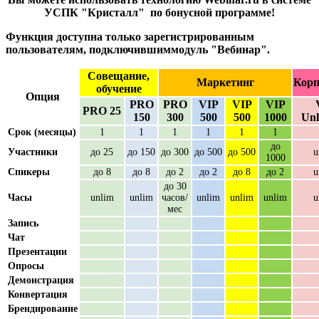
УСПК "Кристалл" по бонусной программе!
Функция доступна только зарегистрированным
пользователям, подключившиммодуль "Вебинар".
Совещание,
Маркетинг
Корп
обучение
Опция
PRO
PRO
VIP
VIP
VIP
PRO 25
150
300
500
500
1000
Unl
Срок (месяцы)
1
1
1
1
1
1
до
Участники
до 25
до 150
до 300
до 500
до 500
u
1000
Спикеры
до 8
до 8
до 2
до 2
до 8
до 2
u
до 30
Часы
unlim
unlim
часов/
unlim
unlim
unlim
u
мес
Запись
Чат
Презентации
Опросы
Демонстрация
Конвертация
Брендирование