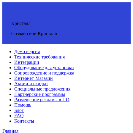
Кристалл
Создай свой Кристалл
Демо версия
Технические требования
Интеграции
Оборудование для установки
Сопровождение и поддержка
Интернет-Магазин
Акции и скидки
Специальные предложения
Партнерские программы
Размещение рекламы в ПО
Помощь
Блог
FAQ
Контакты
Главная