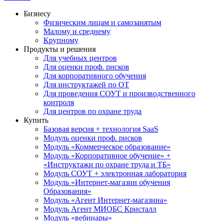
Бизнесу
Физическим лицам и самозанятым
Малому и среднему
Крупному
Продукты и решения
Для учебных центров
Для оценки проф. рисков
Для корпоративного обучения
Для инструктажей по ОТ
Для проведения СОУТ и производственного
контроля
Для центров по охране труда
Купить
Базовая версия + технология SaaS
Модуль оценки проф. рисков
Модуль «Коммерческое образование»
Модуль «Корпоративное обучение» +
«Инструктажи по охране труда и ТБ»
Модуль СОУТ + электронная лаборатория
Модуль «Интернет-магазин обучения
Образования»
Модуль «Агент Интернет-магазина»
Модуль Агент МИОБС Кристалл
Модуль «вебинары»