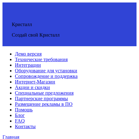
Кристалл
Создай свой Кристалл
Демо версия
Технические требования
Интеграции
Оборудование для установки
Сопровождение и поддержка
Интернет-Магазин
Акции и скидки
Специальные предложения
Партнерские программы
Размещение рекламы в ПО
Помощь
Блог
FAQ
Контакты
Главная