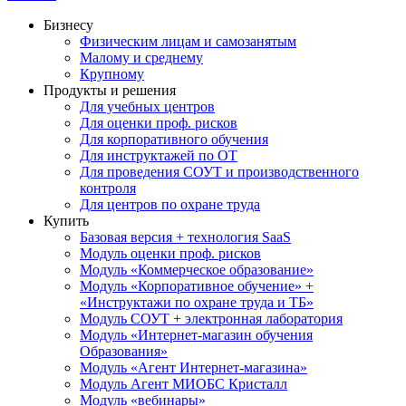
Бизнесу
Физическим лицам и самозанятым
Малому и среднему
Крупному
Продукты и решения
Для учебных центров
Для оценки проф. рисков
Для корпоративного обучения
Для инструктажей по ОТ
Для проведения СОУТ и производственного
контроля
Для центров по охране труда
Купить
Базовая версия + технология SaaS
Модуль оценки проф. рисков
Модуль «Коммерческое образование»
Модуль «Корпоративное обучение» +
«Инструктажи по охране труда и ТБ»
Модуль СОУТ + электронная лаборатория
Модуль «Интернет-магазин обучения
Образования»
Модуль «Агент Интернет-магазина»
Модуль Агент МИОБС Кристалл
Модуль «вебинары»