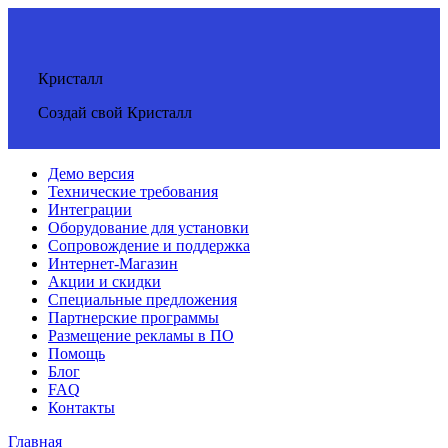
Кристалл
Создай свой Кристалл
Демо версия
Технические требования
Интеграции
Оборудование для установки
Сопровождение и поддержка
Интернет-Магазин
Акции и скидки
Специальные предложения
Партнерские программы
Размещение рекламы в ПО
Помощь
Блог
FAQ
Контакты
Главная