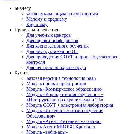
Бизнесу
Физическим лицам и самозанятым
Малому и среднему
Крупному
Продукты и решения
Для учебных центров
Для оценки проф. рисков
Для корпоративного обучения
Для инструктажей по ОТ
Для проведения СОУТ и производственного
контроля
Для центров по охране труда
Купить
Базовая версия + технология SaaS
Модуль оценки проф. рисков
Модуль «Коммерческое образование»
Модуль «Корпоративное обучение» +
«Инструктажи по охране труда и ТБ»
Модуль СОУТ + электронная лаборатория
Модуль «Интернет-магазин обучения
Образования»
Модуль «Агент Интернет-магазина»
Модуль Агент МИОБС Кристалл
Модуль «вебинары»