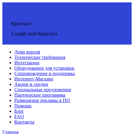
Кристалл
Создай свой Кристалл
Демо версия
Технические требования
Интеграции
Оборудование для установки
Сопровождение и поддержка
Интернет-Магазин
Акции и скидки
Специальные предложения
Партнерские программы
Размещение рекламы в ПО
Помощь
Блог
FAQ
Контакты
Главная