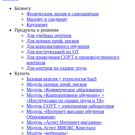
Бизнесу
Физическим лицам и самозанятым
Малому и среднему
Крупному
Продукты и решения
Для учебных центров
Для оценки проф. рисков
Для корпоративного обучения
Для инструктажей по ОТ
Для проведения СОУТ и производственного
контроля
Для центров по охране труда
Купить
Базовая версия + технология SaaS
Модуль оценки проф. рисков
Модуль «Коммерческое образование»
Модуль «Корпоративное обучение» +
«Инструктажи по охране труда и ТБ»
Модуль СОУТ + электронная лаборатория
Модуль «Интернет-магазин обучения
Образования»
Модуль «Агент Интернет-магазина»
Модуль Агент МИОБС Кристалл
Модуль «вебинары»