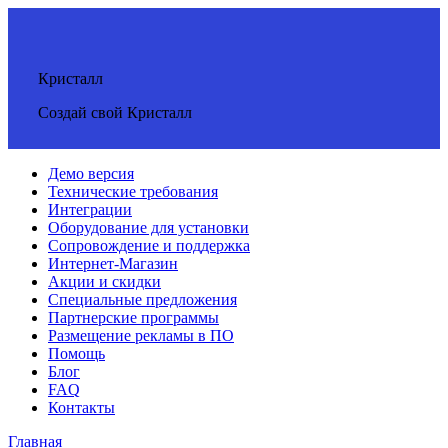
Кристалл
Создай свой Кристалл
Демо версия
Технические требования
Интеграции
Оборудование для установки
Сопровождение и поддержка
Интернет-Магазин
Акции и скидки
Специальные предложения
Партнерские программы
Размещение рекламы в ПО
Помощь
Блог
FAQ
Контакты
Главная