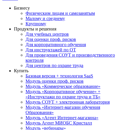
Бизнесу
Физическим лицам и самозанятым
Малому и среднему
Крупному
Продукты и решения
Для учебных центров
Для оценки проф. рисков
Для корпоративного обучения
Для инструктажей по ОТ
Для проведения СОУТ и производственного
контроля
Для центров по охране труда
Купить
Базовая версия + технология SaaS
Модуль оценки проф. рисков
Модуль «Коммерческое образование»
Модуль «Корпоративное обучение» +
«Инструктажи по охране труда и ТБ»
Модуль СОУТ + электронная лаборатория
Модуль «Интернет-магазин обучения
Образования»
Модуль «Агент Интернет-магазина»
Модуль Агент МИОБС Кристалл
Модуль «вебинары»