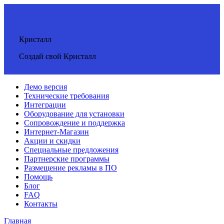
Кристалл
Создай свой Кристалл
Демо версия
Технические требования
Интеграции
Оборудование для установки
Сопровождение и поддержка
Интернет-Магазин
Акции и скидки
Специальные предложения
Партнерские программы
Размещение рекламы в ПО
Помощь
Блог
FAQ
Контакты
Главная