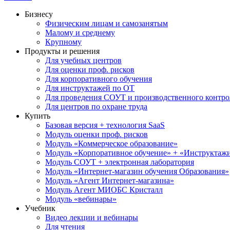
Бизнесу
Физическим лицам и самозанятым
Малому и среднему
Крупному
Продукты и решения
Для учебных центров
Для оценки проф. рисков
Для корпоративного обучения
Для инструктажей по ОТ
Для проведения СОУТ и производственного контро
Для центров по охране труда
Купить
Базовая версия + технология SaaS
Модуль оценки проф. рисков
Модуль «Коммерческое образование»
Модуль «Корпоративное обучение» + «Инструктажи 
Модуль СОУТ + электронная лаборатория
Модуль «Интернет-магазин обучения Образования»
Модуль «Агент Интернет-магазина»
Модуль Агент МИОБС Кристалл
Модуль «вебинары»
Учебник
Видео лекции и вебинары
Для чтения