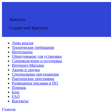
Кристалл
Создай свой Кристалл
Демо версия
Технические требования
Интеграции
Оборудование для установки
Сопровождение и поддержка
Интернет-Магазин
Акции и скидки
Специальные предложения
Партнерские программы
Размещение рекламы в ПО
Помощь
Блог
FAQ
Контакты
Главная