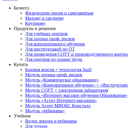
Бизнесу
Физическим лицам и самозанятым
Малому и среднему
Крупному
Продукты и решения
Для учебных центров
Для оценки проф. рисков
Для корпоративного обучения
Для инструктажей по ОТ
Для проведения СОУТ и производственного контро
Для центров по охране труда
Купить
Базовая версия + технология SaaS
Модуль оценки проф. рисков
Модуль «Коммерческое образование»
Модуль «Корпоративное обучение» + «Инструктажи 
Модуль СОУТ + электронная лаборатория
Модуль «Интернет-магазин обучения Образования»
Модуль «Агент Интернет-магазина»
Модуль Агент МИОБС Кристалл
Модуль «вебинары»
Учебник
Видео лекции и вебинары
Для чтения