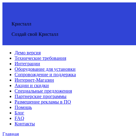
Кристалл
Создай свой Кристалл
Демо версия
Технические требования
Интеграции
Оборудование для установки
Сопровождение и поддержка
Интернет-Магазин
Акции и скидки
Специальные предложения
Партнерские программы
Размещение рекламы в ПО
Помощь
Блог
FAQ
Контакты
Главная