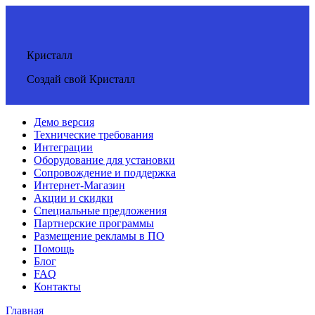
Кристалл
Создай свой Кристалл
Демо версия
Технические требования
Интеграции
Оборудование для установки
Сопровождение и поддержка
Интернет-Магазин
Акции и скидки
Специальные предложения
Партнерские программы
Размещение рекламы в ПО
Помощь
Блог
FAQ
Контакты
Главная