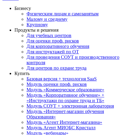
Бизнесу
Физическим лицам и самозанятым
Малому и среднему
Крупному
Продукты и решения
Для учебных центров
Для оценки проф. рисков
Для корпоративного обучения
Для инструктажей по ОТ
Для проведения СОУТ и производственного
контроля
Для центров по охране труда
Купить
Базовая версия + технология SaaS
Модуль оценки проф. рисков
Модуль «Коммерческое образование»
Модуль «Корпоративное обучение» +
«Инструктажи по охране труда и ТБ»
Модуль СОУТ + электронная лаборатория
Модуль «Интернет-магазин обучения
Образования»
Модуль «Агент Интернет-магазина»
Модуль Агент МИОБС Кристалл
Модуль «вебинары»