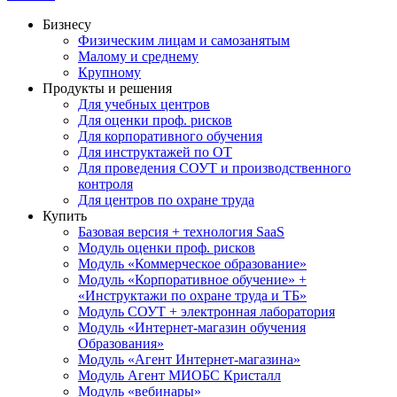
Бизнесу
Физическим лицам и самозанятым
Малому и среднему
Крупному
Продукты и решения
Для учебных центров
Для оценки проф. рисков
Для корпоративного обучения
Для инструктажей по ОТ
Для проведения СОУТ и производственного
контроля
Для центров по охране труда
Купить
Базовая версия + технология SaaS
Модуль оценки проф. рисков
Модуль «Коммерческое образование»
Модуль «Корпоративное обучение» +
«Инструктажи по охране труда и ТБ»
Модуль СОУТ + электронная лаборатория
Модуль «Интернет-магазин обучения
Образования»
Модуль «Агент Интернет-магазина»
Модуль Агент МИОБС Кристалл
Модуль «вебинары»