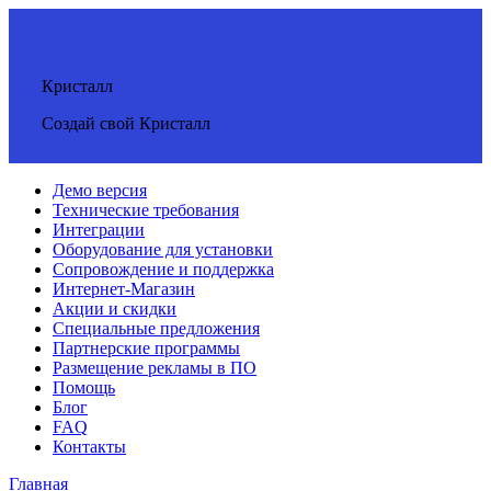
Кристалл
Создай свой Кристалл
Демо версия
Технические требования
Интеграции
Оборудование для установки
Сопровождение и поддержка
Интернет-Магазин
Акции и скидки
Специальные предложения
Партнерские программы
Размещение рекламы в ПО
Помощь
Блог
FAQ
Контакты
Главная