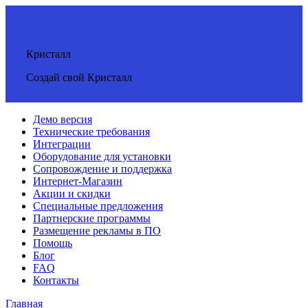
Кристалл
Создай свой Кристалл
Демо версия
Технические требования
Интеграции
Оборудование для установки
Сопровождение и поддержка
Интернет-Магазин
Акции и скидки
Специальные предложения
Партнерские программы
Размещение рекламы в ПО
Помощь
Блог
FAQ
Контакты
Главная