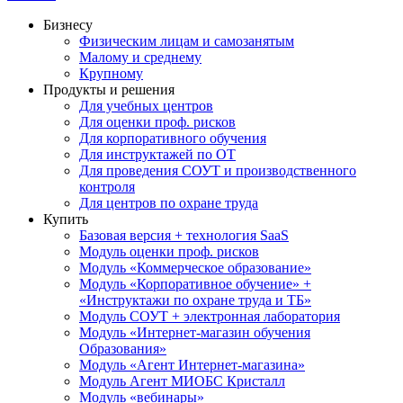
Бизнесу
Физическим лицам и самозанятым
Малому и среднему
Крупному
Продукты и решения
Для учебных центров
Для оценки проф. рисков
Для корпоративного обучения
Для инструктажей по ОТ
Для проведения СОУТ и производственного
контроля
Для центров по охране труда
Купить
Базовая версия + технология SaaS
Модуль оценки проф. рисков
Модуль «Коммерческое образование»
Модуль «Корпоративное обучение» +
«Инструктажи по охране труда и ТБ»
Модуль СОУТ + электронная лаборатория
Модуль «Интернет-магазин обучения
Образования»
Модуль «Агент Интернет-магазина»
Модуль Агент МИОБС Кристалл
Модуль «вебинары»