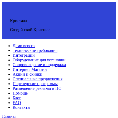
Кристалл
Создай свой Кристалл
Демо версия
Технические требования
Интеграции
Оборудование для установки
Сопровождение и поддержка
Интернет-Магазин
Акции и скидки
Специальные предложения
Партнерские программы
Размещение рекламы в ПО
Помощь
Блог
FAQ
Контакты
Главная