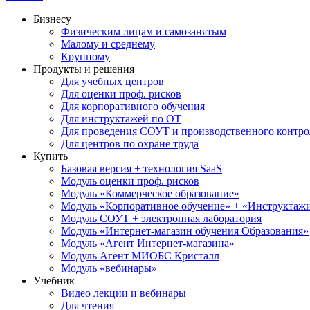
Бизнесу
Физическим лицам и самозанятым
Малому и среднему
Крупному
Продукты и решения
Для учебных центров
Для оценки проф. рисков
Для корпоративного обучения
Для инструктажей по ОТ
Для проведения СОУТ и производственного контро
Для центров по охране труда
Купить
Базовая версия + технология SaaS
Модуль оценки проф. рисков
Модуль «Коммерческое образование»
Модуль «Корпоративное обучение» + «Инструктажи 
Модуль СОУТ + электронная лаборатория
Модуль «Интернет-магазин обучения Образования»
Модуль «Агент Интернет-магазина»
Модуль Агент МИОБС Кристалл
Модуль «вебинары»
Учебник
Видео лекции и вебинары
Для чтения