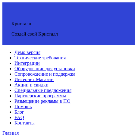
Кристалл
Создай свой Кристалл
Демо версия
Технические требования
Интеграции
Оборудование для установки
Сопровождение и поддержка
Интернет-Магазин
Акции и скидки
Специальные предложения
Партнерские программы
Размещение рекламы в ПО
Помощь
Блог
FAQ
Контакты
Главная