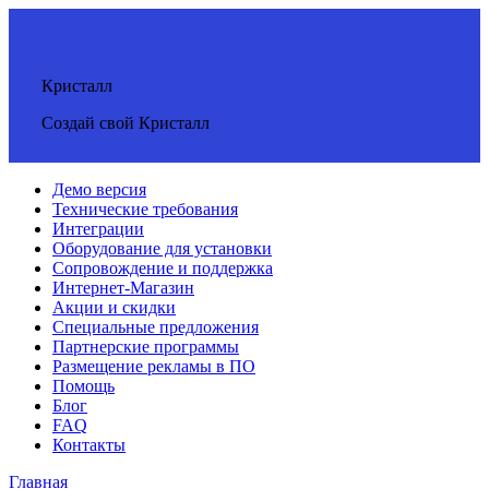
Кристалл
Создай свой Кристалл
Демо версия
Технические требования
Интеграции
Оборудование для установки
Сопровождение и поддержка
Интернет-Магазин
Акции и скидки
Специальные предложения
Партнерские программы
Размещение рекламы в ПО
Помощь
Блог
FAQ
Контакты
Главная