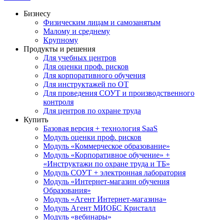
Бизнесу
Физическим лицам и самозанятым
Малому и среднему
Крупному
Продукты и решения
Для учебных центров
Для оценки проф. рисков
Для корпоративного обучения
Для инструктажей по ОТ
Для проведения СОУТ и производственного
контроля
Для центров по охране труда
Купить
Базовая версия + технология SaaS
Модуль оценки проф. рисков
Модуль «Коммерческое образование»
Модуль «Корпоративное обучение» +
«Инструктажи по охране труда и ТБ»
Модуль СОУТ + электронная лаборатория
Модуль «Интернет-магазин обучения
Образования»
Модуль «Агент Интернет-магазина»
Модуль Агент МИОБС Кристалл
Модуль «вебинары»