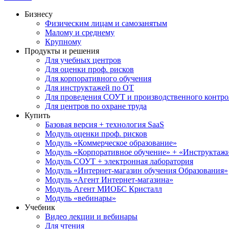
Бизнесу
Физическим лицам и самозанятым
Малому и среднему
Крупному
Продукты и решения
Для учебных центров
Для оценки проф. рисков
Для корпоративного обучения
Для инструктажей по ОТ
Для проведения СОУТ и производственного контро
Для центров по охране труда
Купить
Базовая версия + технология SaaS
Модуль оценки проф. рисков
Модуль «Коммерческое образование»
Модуль «Корпоративное обучение» + «Инструктажи 
Модуль СОУТ + электронная лаборатория
Модуль «Интернет-магазин обучения Образования»
Модуль «Агент Интернет-магазина»
Модуль Агент МИОБС Кристалл
Модуль «вебинары»
Учебник
Видео лекции и вебинары
Для чтения