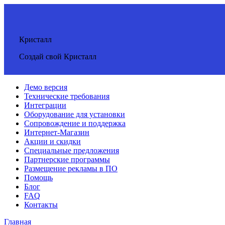
Кристалл
Создай свой Кристалл
Демо версия
Технические требования
Интеграции
Оборудование для установки
Сопровождение и поддержка
Интернет-Магазин
Акции и скидки
Специальные предложения
Партнерские программы
Размещение рекламы в ПО
Помощь
Блог
FAQ
Контакты
Главная