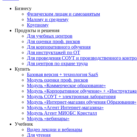
Бизнесу
Физическим лицам и самозанятым
Малому и среднему
Крупному
Продукты и решения
Для учебных центров
Для оценки проф. рисков
Для корпоративного обучения
Для инструктажей по ОТ
Для проведения СОУТ и производственного контро
Для центров по охране труда
Купить
Базовая версия + технология SaaS
Модуль оценки проф. рисков
Модуль «Коммерческое образование»
Модуль «Корпоративное обучение» + «Инструктажи 
Модуль СОУТ + электронная лаборатория
Модуль «Интернет-магазин обучения Образования»
Модуль «Агент Интернет-магазина»
Модуль Агент МИОБС Кристалл
Модуль «вебинары»
Учебник
Видео лекции и вебинары
Для чтения