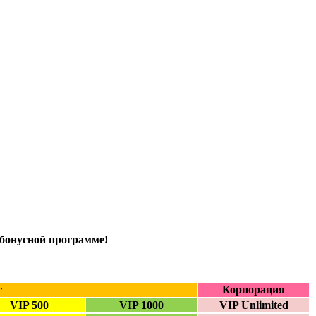
бонусной программе!
г
Корпорация
VIP 500
VIP 1000
VIP Unlimited