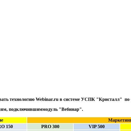
вать технологию Webinar.ru в системе УСПК "Кристалл" по 
елям, подключившиммодуль "Вебинар".
ие
Маркетин
O 150
PRO 300
VIP 500