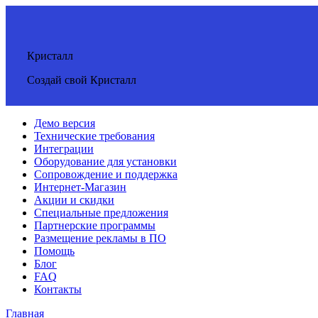
Кристалл
Создай свой Кристалл
Демо версия
Технические требования
Интеграции
Оборудование для установки
Сопровождение и поддержка
Интернет-Магазин
Акции и скидки
Специальные предложения
Партнерские программы
Размещение рекламы в ПО
Помощь
Блог
FAQ
Контакты
Главная