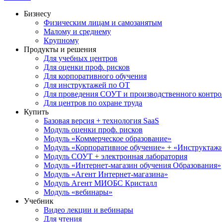
Бизнесу
Физическим лицам и самозанятым
Малому и среднему
Крупному
Продукты и решения
Для учебных центров
Для оценки проф. рисков
Для корпоративного обучения
Для инструктажей по ОТ
Для проведения СОУТ и производственного контро
Для центров по охране труда
Купить
Базовая версия + технология SaaS
Модуль оценки проф. рисков
Модуль «Коммерческое образование»
Модуль «Корпоративное обучение» + «Инструктажи 
Модуль СОУТ + электронная лаборатория
Модуль «Интернет-магазин обучения Образования»
Модуль «Агент Интернет-магазина»
Модуль Агент МИОБС Кристалл
Модуль «вебинары»
Учебник
Видео лекции и вебинары
Для чтения