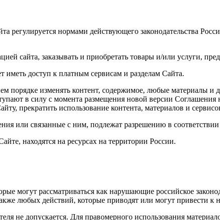
айта регулируется нормами действующего законодательства Росс
цией сайта, заказывать и приобретать товары и/или услуги, пре
т иметь доступ к платным сервисам и разделам Сайта.
ем порядке изменять контент, содержимое, любые материалы и д
ступают в силу с момента размещения новой версии Соглашения 
айту, прекратить использование контента, материалов и сервисо
ения или связанные с ним, подлежат разрешению в соответстви
айте, находятся на ресурсах на территории России.
торые могут рассматриваться как нарушающие российское законо
 также любых действий, которые приводят или могут привести к
ателя не допускается. Для правомерного использования материа