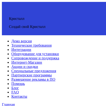
Кристалл
Создай свой Кристалл
Демо версия
Технические требования
Интеграции
Оборудование для установки
Сопровождение и поддержка
Интернет-Магазин
Акции и скидки
Специальные предложения
Партнерские программы
Размещение рекламы в ПО
Помощь
Блог
FAQ
Контакты
Главная