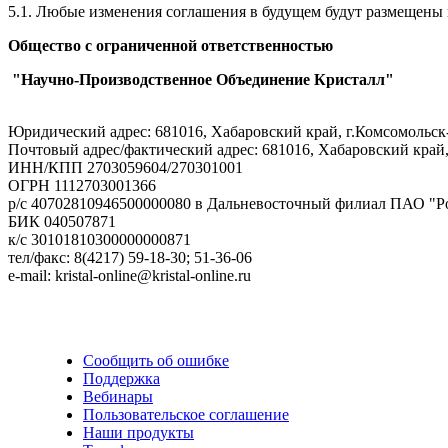
5.1. Любые изменения соглашения в будущем будут размещены 
Общество с ограниченной ответственностью
"Научно-Производственное Объединение Кристалл"
Юридический адрес: 681016, Хабаровский край, г.Комсомольск
Почтовый адрес/фактический адрес: 681016, Хабаровский край,
ИНН/КПП 2703059604/270301001
ОГРН 1112703001366
р/с 40702810946500000080 в Дальневосточный филиал ПАО "Р
БИК 040507871
к/с 30101810300000000871
тел/факс: 8(4217) 59-18-30; 51-36-06
e-mail: kristal-online@kristal-online.ru
Сообщить об ошибке
Поддержка
Вебинары
Пользовательское соглашение
Наши продукты