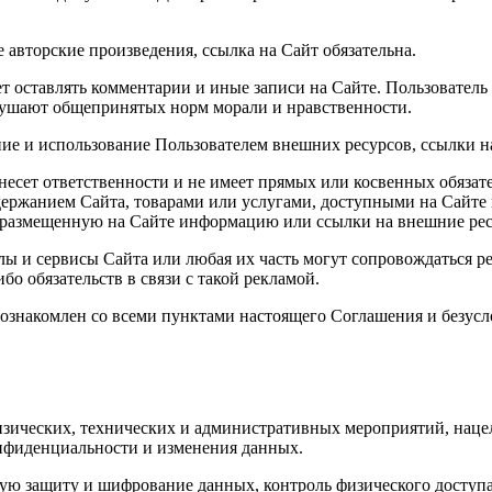
 авторские произведения, ссылка на Сайт обязательна.
т оставлять комментарии и иные записи на Сайте. Пользователь
арушают общепринятых норм морали и нравственности.
ние и использование Пользователем внешних ресурсов, ссылки на
е несет ответственности и не имеет прямых или косвенных обяз
ржанием Сайта, товарами или услугами, доступными на Сайте 
уя размещенную на Сайте информацию или ссылки на внешние ре
алы и сервисы Сайта или любая их часть могут сопровождаться р
бо обязательств в связи с такой рекламой.
то ознакомлен со всеми пунктами настоящего Соглашения и безус
изических, технических и административных мероприятий, наце
нфиденциальности и изменения данных.
вую защиту и шифрование данных, контроль физического доступа